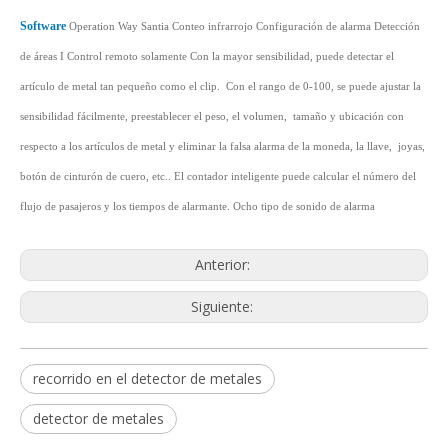
Software
Operation Way
Santia
Conteo infrarrojo
Configuración de alarma
Detección
de áreas
I
Control remoto solamente
Con la mayor sensibilidad, puede detectar el
artículo de metal tan pequeño como el clip.
Con el rango de 0-100, se puede ajustar la
sensibilidad fácilmente, preestablecer el peso, el volumen,
tamaño y ubicación con
respecto a los artículos de metal y eliminar la falsa alarma de la moneda, la llave,
joyas,
botón de cinturón de cuero, etc.
.
El contador inteligente puede calcular el número del
flujo de pasajeros y los tiempos de alarmante
.
Ocho tipo de sonido de alarma
Anterior:
Siguiente:
recorrido en el detector de metales
detector de metales