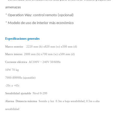
amenazas
* Operation Way: control remoto (opcional)
* Modelo de uso de interior más económico
Especificaciones generales
Marco exterior
2220 mm (h) x820 mm (w) x500 mm (d)
Marco interno
2000 mm (h) x700 mm (w) x500 mm (d)
Corriente eléctrica
AC100V ~ 240V 50/60Hz
10W
70 kg
7000-8999Hz (ajustable)
-20c a +45c
Sensibilidad ajustable
Nivel 0-299
Alarma
Distancia máxima
Sonido y luz
0.3m a baja sensibilidad; 0.5m a alta
sensibilidad