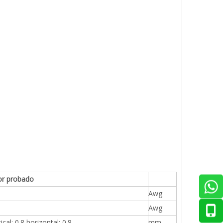
or probado
Awg
Awg
ical: 0.8 horizontal: 0.8
mm