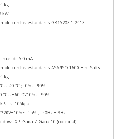
0 kg
8 kW
mple con los estándares GB15208.1-2018
o más de 5.0 mA
mple con los estándares ASA/ISO 1600 Film Safty
0 kg
 ℃～ 40 ℃； 0%～ 90%
20 ℃～+60 ℃/10%～ 90%
6kPa ～ 106kpa
C220V+10%~ -15%， 50Hz ± 3Hz
ndows XP. Gana 7. Gana 10 (opcional)