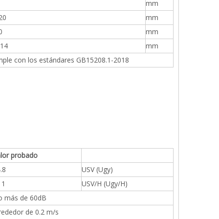
mm
20
mm
0
mm
-14
mm
ple con los estándares GB15208.1-2018
lor probado
.8
USV (Ugy)
 1
USV/H (Ugy/H)
o más de 60dB
rededor de 0.2 m/s