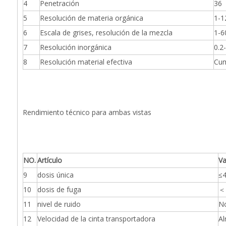
4
Penetración
36
5
Resolución de materia orgánica
1-1
6
Escala de grises, resolución de la mezcla
1-6
7
Resolución inorgánica
0.2
8
Resolución material efectiva
Cum
Rendimiento técnico para ambas vistas
NO.
Artículo
Va
9
dosis única
≤4
10
dosis de fuga
＜
11
nivel de ruido
N
12
Velocidad de la cinta transportadora
Al