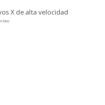
yos X de alta velocidad
n:
Sitio