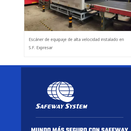
Escáner de equipaje de alta velocidad instalado en
S.F. Expresar
MUNDO MÁS SEGURO CON SAFEWAY