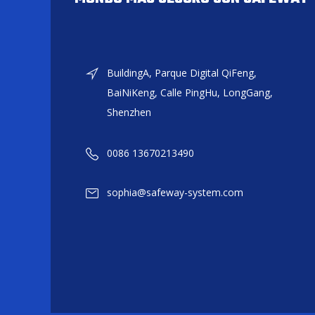
BuildingA, Parque Digital QiFeng,
BaiNiKeng, Calle PingHu, LongGang,
Shenzhen
0086 13670213490
sophia@safeway-system.com