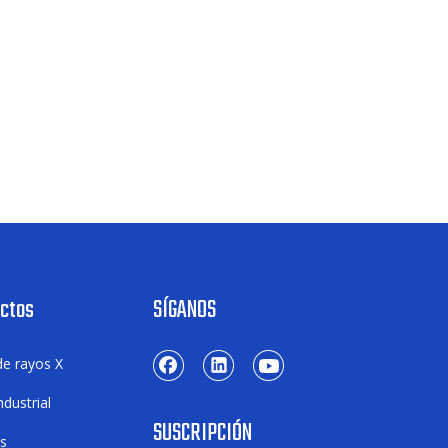
uctos
SÍGANOS
de rayos X
dustrial
SUSCRIPCIÓN
os