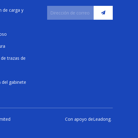
n de carga y
roso
ura
 de trazas de
 del gabinete
mited
Con apoyo de
Leadong
.