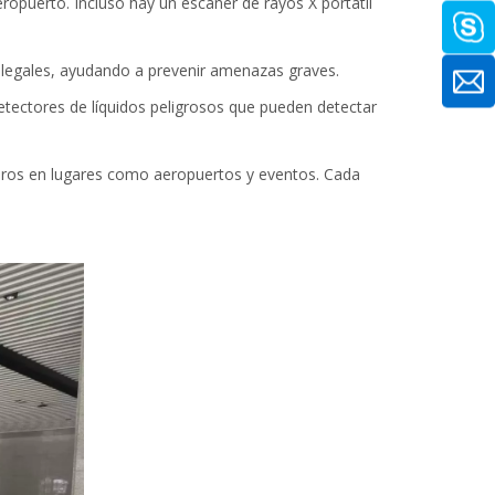
opuerto. Incluso hay un escáner de rayos X portátil
 ilegales, ayudando a prevenir amenazas graves.
etectores de líquidos peligrosos que pueden detectar
ros en lugares como aeropuertos y eventos. Cada